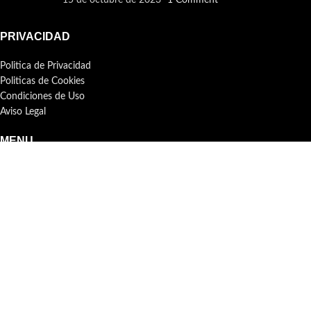
15 de octubre de 2023
1 Comment
PRIVACIDAD
Politica de Privacidad
Politicas de Cookies
Condiciones de Uso
Aviso Legal
MENU
CONTACTO
SEOAVANZADO.COM
2023 CREATED BY
Agencia Seo & Marketing
. PREMIUM
SOLUTIONS.